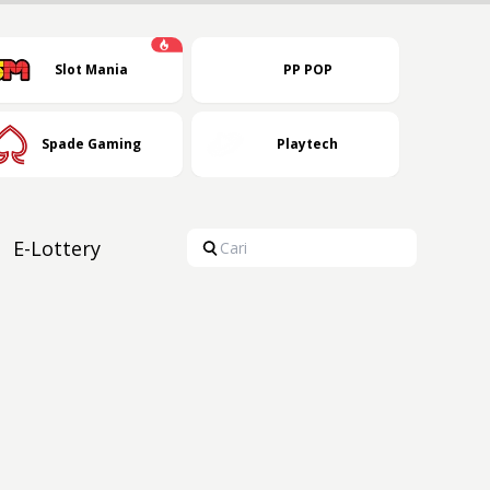
Slot Mania
PP POP
Spade Gaming
Playtech
E-Lottery