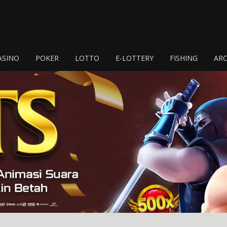
ASINO
POKER
LOTTO
E-LOTTERY
FISHING
AR