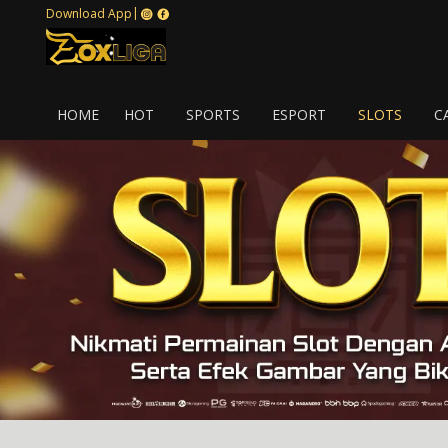
|
Download App
HOME
HOT
SPORTS
ESPORT
SLOTS
C